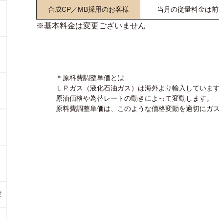
合成CP／MB採用のお客様
当月の従量料金は前
※基本料金は変更ございません
＊原料費調整単価とは
ＬＰガス（液化石油ガス）は海外より輸入していま
原油価格や為替レートの
動きに
よって
変動します。
原料費調整単価は、このような価格変動を適切にガ
せ