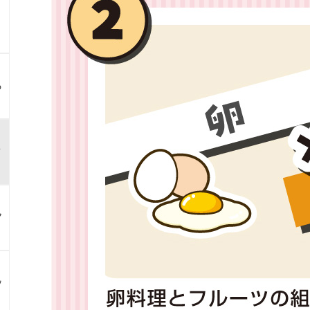
る
？
ア
ン