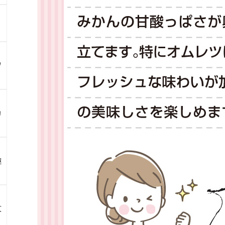
ツ
カ
趣
文