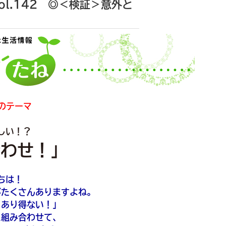
l.142 ◎＜検証＞意外と
のテーマ
しい！？
合わせ！」
ちは！
がたくさんありますよね。
、あり得ない！」
に組み合わせて、