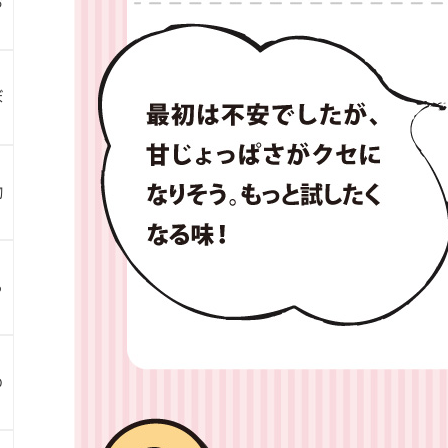
お
ぼ
物
ら
め